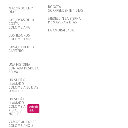
BOGOTÁ
MACONDO EN 7
SORPRENDENTE 4 DÍAS
DÍAS
MEDELLÍN LA ETERNA
LAS JOYAS DE LA
PRIMAVERA 4 DÍAS
COSTA
COLOMBIANA
LA AMURALLADA
LOS TESOROS
COLOMBIANOS
PAISAJE CULTURAL
CAFETERO
UNA HISTORIA
CONTADA DESDE LA
SELVA
UN SUEÑO
LLAMADO
COLOMBIA 10 DIAS
9 NOCHES
UN SUEÑO
LLAMADO
COLOMBIA
Default
7 DIAS 6
title
NOCHES
VAMOS AL CARIBE
COLOMBIANO 5