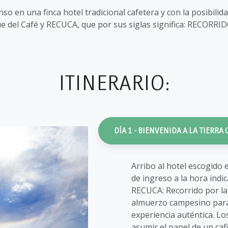
so en una finca hotel tradicional cafetera y con la posibili
rque del Café y RECUCA, que por sus siglas significa: RECO
ITINERARIO:
DÍA 1 - BIENVENIDA A LA TIERRA
Arribo al hotel escogido 
de ingreso a la hora indica
RECUCA: Recorrido por la 
almuerzo campesino para 
experiencia auténtica. Lo
asumir el papel de un caf