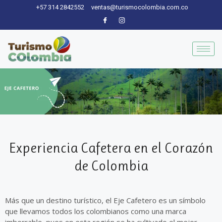
Ir
+57 314 2842552
ventas@turismocolombia.com.co
al
contenido
Experiencia Cafetera en el Corazón
de Colombia
Más que un destino turístico, el Eje Cafetero es un símbolo
que llevamos todos los colombianos como una marca
imborrable, pues en esta región se ha cultivado el mejor