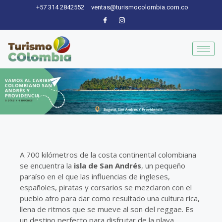
Ir
+57 314 2842552
ventas@turismocolombia.com.co
al
contenido
A 700 kilómetros de la costa continental colombiana
se encuentra la
isla de San Andrés
, un pequeño
paraíso en el que las influencias de ingleses,
españoles, piratas y corsarios se mezclaron con el
pueblo afro para dar como resultado una cultura rica,
llena de ritmos
que se mueve al son del reggae. Es
un destino perfecto para disfrutar de la playa,